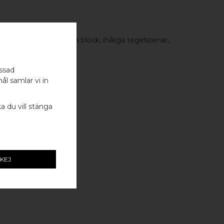
ng, lättklinker, ihåliga block, ihåliga tegelstenar,
assad
ål samlar vi in
ka du vill stänga
arplugg
KEJ
ill: 5-6 mm