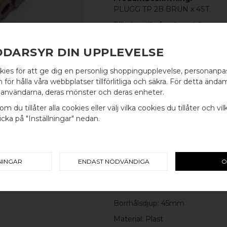
PLUGG TP 2B BRUN x 4ST
Tillbehör till våra skruvstift.
Lämplig för betong, sten, lättbeto
DDARSYR DIN UPPLEVELSE
fast tegel och gipsskivor.
kies för att ge dig en personlig shoppingupplevelse, personanp
WELCOME TO
för hålla våra webbplatser tillförlitliga och säkra. För detta ändam
MÅTT
användarna, deras mönster och deras enheter.
BB SWEDEN HARDWARE
TOTAL LÄNGD: 40mm
om du tillåter alla cookies eller välj vilka cookies du tillåter och vil
cka på "Inställningar" nedan.
Välj land / Choose country
PRODUKTINFORMATON
Modell/Utförande: Universalank
Färg: Brun
NINGAR
ENDAST NÖDVÄNDIGA
O
Lämplig för skruvdiameter från/t
Borrhålsdiameter: 8mm
Borrhålsdjup: 45mm
Material: Plast