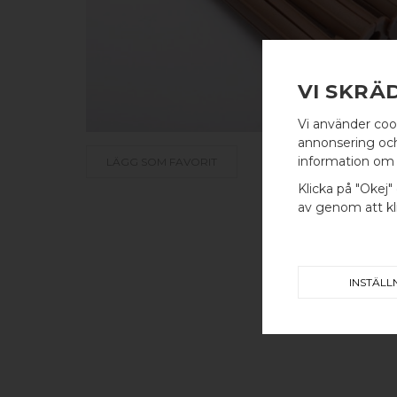
VI SKRÄ
Vi använder coo
annonsering och 
information om 
LÄGG SOM FAVORIT
Klicka på "Okej" 
av genom att kli
INSTÄLL