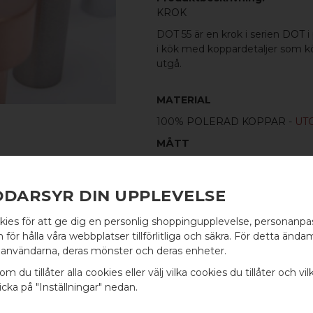
KROK
DOT 55 är en krok i serien
DOT
i
i kök med koppardetaljer som k
utgå.
MATERIAL
100%
POLERAD KOPPAR
-
UT
MÅTT
H: 55MM Ø: 30MM
INGÅR
DDARSYR DIN UPPLEVELSE
SKRUVSTIFT FÖR VÄGG: M4 X 4
kies för att ge dig en personlig shoppingupplevelse, personanp
WELCOME TO
för hålla våra webbplatser tillförlitliga och säkra. För detta ändam
användarna, deras mönster och deras enheter.
100% ÄKTA METALL - Alla våra b
BB SWEDEN HARDWARE
koppar, rostfritt stål eller alu
om du tillåter alla cookies eller välj vilka cookies du tillåter och vil
en väldigt lång livslängd och va
cka på "Inställningar" nedan.
Välj land / Choose country
mer
här
.