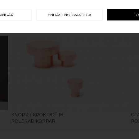
NINGAR
ENDAST NÖDVÄNDIGA
O
RELATERADE PRODUKTER
KÖP
KNOPP / KROK DOT 18
GL
POLERAD KOPPAR
PO