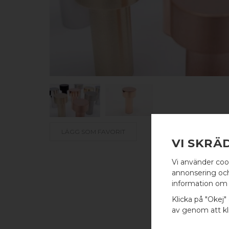
LÄGG SOM FAVORIT
VI SKRÄ
Vi använder coo
annonsering och 
information om 
Klicka på "Okej" 
av genom att kli