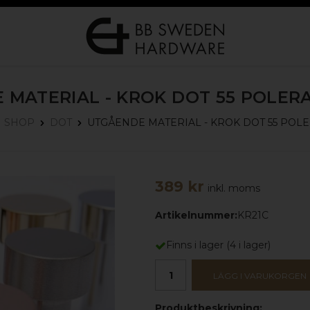
 MATERIAL - KROK DOT 55
POLER
UTGÅENDE MATERIAL - KROK DOT 55
POLE
SHOP
DOT
389 kr
inkl. moms
Artikelnummer:
KR21C
Finns i lager
(
4
i lager)
LÄGG I VARUKORGEN
Produktbeskrivning: