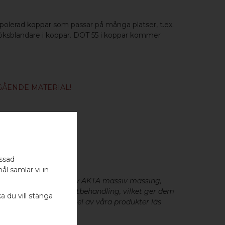
polerad koppar
som passar på många platser, t.ex.
öksblandare i koppar. DOT 55 i koppar kommer
GÅENDE MATERIAL!
0MM - 1 ST
assad
ål samlar vi in
eslag är tillverkade av ÄKTA massiv mässing,
minium utan metallisk ytbehandling, vilket ger dem
ka du vill stänga
cker patina. För skötsel av våra produkter läs