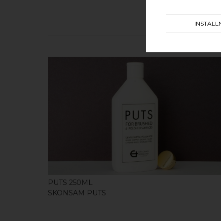
INSTÄLL
KÖP
PUTS 250ML
SKONSAM PUTS