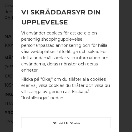
Clean Cut WC-lås i en stilren design är anpassd för
VI SKRÄDDARSYR DIN
den offentliga miljön samt för internationell standard.
Röd / vit markering visas från in- och utsidan.
UPPLEVELSE
Vi använder cookies för att ge dig en
MATERIAL
personlig shoppingupplevelse,
personanpassad annonsering och för hålla
100%
SVART ALUMINIUM
våra webbplatser tillförlitliga och säkra. För
detta ändamål samlar vi in information om
MÅTT
användarna, deras mönster och deras
Ø: 55 TJ: 6MM
WELCOME TO
enheter.
C/C-MÅTT​
BB SWEDEN HARDWARE
Klicka på "Okej" om du tillåter alla cookies
105MM MELLAN HANDTAG OCH WC-LÅS
eller välj vilka cookies du tillåter och vilka du
Välj land / Choose country
vill stänga av genom att klicka på
INGÅR
"Inställningar" nedan.
TRÄSKRUV - 4 ST
PRODUKTINFORMATION
PASSAR LÅSHUS ASSA 310, 410, 565 m.fl
INSTÄLLNINGAR