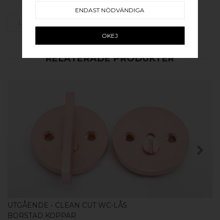
ENDAST NÖDVÄNDIGA
LÄGG SOM FAVORIT
OKEJ
RELATERADE PRODUKTER
KÖP
UTGÅENDE - CLEAN CUT WC-LÅS
BORSTAD KOPPAR