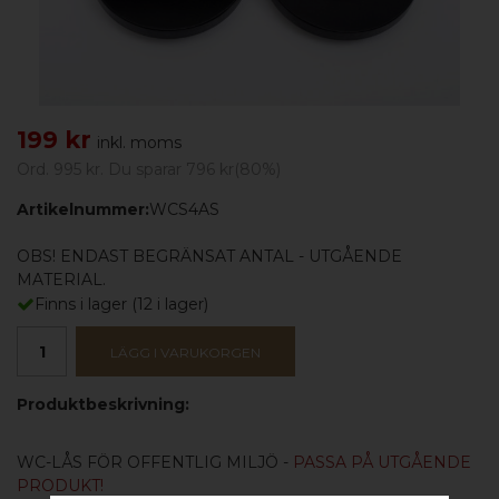
199 kr
inkl. moms
Ord.
995 kr
. Du sparar
796 kr
(
80
%)
Artikelnummer:
WCS4AS
OBS! ENDAST BEGRÄNSAT ANTAL - UTGÅENDE
MATERIAL.
Finns i lager
(
12
i lager)
LÄGG I VARUKORGEN
Produktbeskrivning:
WC-LÅS FÖR OFFENTLIG MILJÖ -
PASSA PÅ UTGÅENDE
PRODUKT!