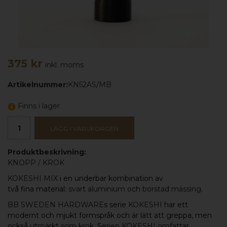
375 kr
inkl. moms
Artikelnummer:
KN52AS/MB
Finns i lager
LÄGG I VARUKORGEN
Produktbeskrivning:
KNOPP
/
KROK
KOKESHI MIX
i en underbar kombination av
två fina material:
svart aluminium
och
borstad mässing
.
BB SWEDEN HARDWARE
s serie
KOKESHI
har ett
modernt och mjukt formspråk och är lätt att greppa, men
också utmärkt som krok. Serien
KOKESHI
omfattar