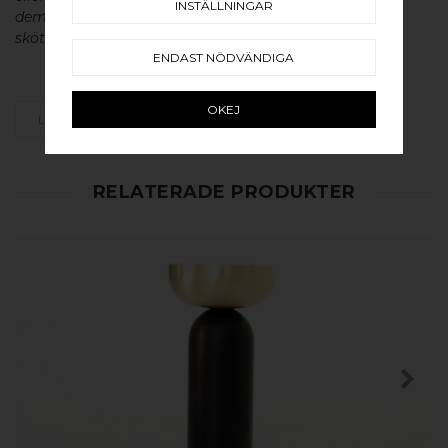
INSTÄLLNINGAR
dem en väldigt lång livslängd och vacker patina. För
skötsel av våra produkter läs mer
här
.
ENDAST NÖDVÄNDIGA
OKEJ
LÄGG SOM FAVORIT
RELATERADE PRODUKTER
KÖP