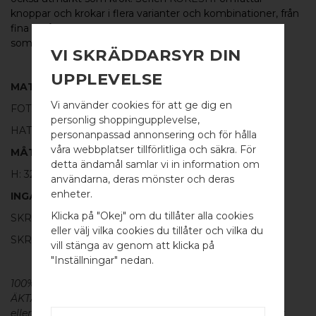
knoppar och krokar i flera varianter och kombinationer, från
fina små knoppar till längre krokar samt
som
glasdörrsknoppar.
VI SKRÄDDARSYR DIN
UPPLEVELSE
MATERIAL
Vi använder cookies för att ge dig en
FOT:
100% SVART ALUMINIUM
personlig shoppingupplevelse,
HATT:
100% BORSTAD MÄSSING
personanpassad annonsering och för hålla
våra webbplatser tillförlitliga och säkra. För
MÅTT
detta ändamål samlar vi in information om
H: 32MM Ø: 30MM
användarna, deras mönster och deras
WELCOME TO
enheter.
INGÅR
BB SWEDEN HARDWARE
Klicka på "Okej" om du tillåter alla cookies
SKRUV FÖR LUCKA: M4 X 25MM - 1 ST
eller välj vilka cookies du tillåter och vilka du
SKRUVSTIFT FÖR VÄGG: M4 X 40MM - 1 ST
Välj land / Choose country
vill stänga av genom att klicka på
"Inställningar" nedan.
100% ÄKTA METALL - Alla våra beslag är tillverkade av
ÄKTA massiv mässing, koppar, rostfritt stål
eller aluminium utan metallisk ytbehandling, vilket ger