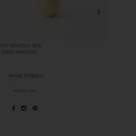
KÖP
OPP KOKESHI 1816
KNOPP KOK
LERAD MÄSSING
BORSTAT R
NYHETSBREV
ANMÄL MIG