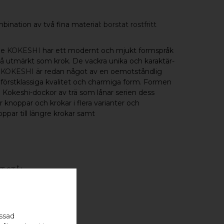
bination av två fina material:
borstat rostfritt
rie
KOKESHI
har ett modernt och mjukt formspråk
så utmärkt som krok. De vackra unika och karaktär-
i
KOKESHI
är redan något av en oemotståndlig
, förstklassiga kvalitet och charmiga form. Formen
ka Kokeshi-dockor av trä som lånar serien dess
 knoppar och krokar i flera varianter och
ppar till längre krokar samt
T STÅL
NG
assad