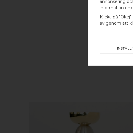
annonsering och 
information om 
Klicka på "Okej" 
av genom att kli
INSTÄLL