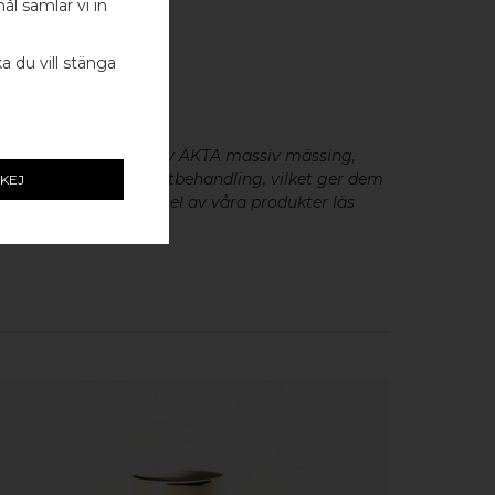
ål samlar vi in
- 1 ST
ka du vill stänga
0MM - 1 ST
eslag är tillverkade av ÄKTA massiv mässing,
minium utan metallisk ytbehandling, vilket ger dem
KEJ
cker patina. För skötsel av våra produkter läs