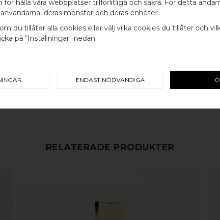
WELCOME TO
för hålla våra webbplatser tillförlitliga och säkra. För detta ändam
INGÅR
användarna, deras mönster och deras enheter.
BB SWEDEN HARDWARE
SKRUV FÖR LUCKA: M4 X 25MM 
om du tillåter alla cookies eller välj vilka cookies du tillåter och vil
cka på "Inställningar" nedan.
SKRUVSTIFT FÖR VÄGG: M4 X 4
Välj land / Choose country
100% ÄKTA METALL - Alla våra b
koppar, rostfritt stål eller alu
NINGAR
ENDAST NÖDVÄNDIGA
O
en väldigt lång livslängd och va
mer
här
.
RELATERADE PRODUKTER