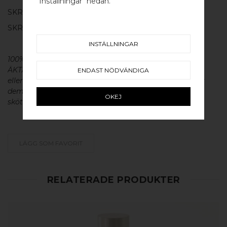
"Inställningar" nedan.
SKRUV FÖR LUCKA: M4 X 20MM - 1 ST
SKRUVSTIFT FÖR VÄGG: M4 X 40MM - 1 ST
INSTÄLLNINGAR
100% ÄKTA METALL - Alla våra beslag är tillverkade av
ÄKTA massiv mässing, koppar, rostfritt stål
ENDAST NÖDVÄNDIGA
eller aluminium utan metallisk ytbehandling, vilket ger
dem en väldigt lång livslängd och vacker patina. För
OKEJ
skötsel av våra produkter läs mer
här
.
LÄGG SOM FAVORIT
RELATERADE PRODUKTER