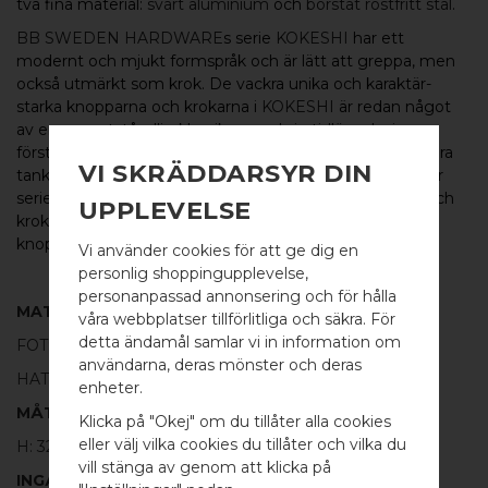
två fina material:
svart aluminium
och
borstat rostfritt stål
.
BB SWEDEN HARDWARE
s serie
KOKESHI
har ett
modernt och mjukt formspråk och är lätt att greppa, men
också utmärkt som krok. De vackra unika och karaktär-
starka knopparna och krokarna i
KOKESHI
är redan något
av en oemotståndlig klassiker med sin tidlösa design,
förstklassiga kvalitet och charmiga form. Formen kan föra
VI SKRÄDDARSYR DIN
tankarna till de japanska Kokeshi-dockor av trä som lånar
serien dess namn. Serien
KOKESHI
omfattar knoppar och
UPPLEVELSE
krokar i flera varianter och kombinationer, från fina små
knoppar till längre krokar samt som
glasdörrsknoppar.
Vi använder cookies för att ge dig en
personlig shoppingupplevelse,
personanpassad annonsering och för hålla
MATERIAL
våra webbplatser tillförlitliga och säkra. För
detta ändamål samlar vi in information om
FOT:
100% SVART ALUMINIUM
användarna, deras mönster och deras
WELCOME TO
HATT:
100% BORSTAT ROSTFRITT STÅL
enheter.
BB SWEDEN HARDWARE
MÅTT
Klicka på "Okej" om du tillåter alla cookies
eller välj vilka cookies du tillåter och vilka du
H: 32MM Ø: 18MM
Välj land / Choose country
vill stänga av genom att klicka på
INGÅR