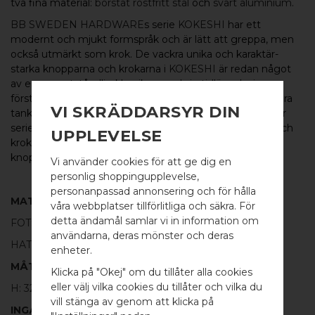
två fina material:
borstat rostfritt stål
och
svart aluminium
.
BB SWEDEN HARDWARE
s serie
KOKESHI
har ett
modernt och mjukt formspråk och är lätt att greppa, men
också utmärkt som krok. De vackra unika och karaktär-
starka knopparna och krokarna i
KOKESHI
är redan något
av en oemotståndlig klassiker med sin tidlösa design,
förstklassiga kvalitet och charmiga form. Formen kan föra
VI SKRÄDDARSYR DIN
tankarna till de japanska Kokeshi-dockor av trä som lånar
serien dess namn. Serien
KOKESHI
omfattar knoppar och
UPPLEVELSE
krokar i flera varianter och kombinationer, från fina små
knoppar till längre krokar samt som
glasdörrsknoppar.
Vi använder cookies för att ge dig en
personlig shoppingupplevelse,
personanpassad annonsering och för hålla
MATERIAL
våra webbplatser tillförlitliga och säkra. För
detta ändamål samlar vi in information om
FOT:
100% BORSTAT ROSTFRITT STÅL
användarna, deras mönster och deras
WELCOME TO
HATT:
100% SVART ALUMINIUM
enheter.
BB SWEDEN HARDWARE
MÅTT
Klicka på "Okej" om du tillåter alla cookies
eller välj vilka cookies du tillåter och vilka du
H: 32MM Ø: 18MM
Välj land / Choose country
vill stänga av genom att klicka på
INGÅR