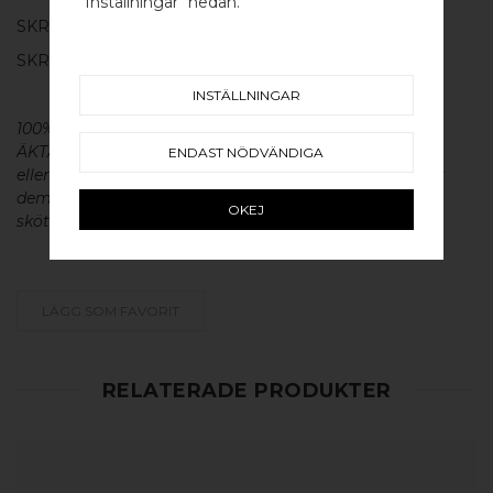
"Inställningar" nedan.
SKRUV FÖR LUCKA: M4 X 20MM - 1 ST
SKRUVSTIFT FÖR VÄGG: M4 X 40MM - 1 ST
INSTÄLLNINGAR
100% ÄKTA METALL - Alla våra beslag är tillverkade av
ÄKTA massiv mässing, koppar, rostfritt stål
ENDAST NÖDVÄNDIGA
eller aluminium utan metallisk ytbehandling, vilket ger
dem en väldigt lång livslängd och vacker patina. För
OKEJ
skötsel av våra produkter läs mer
här
.
LÄGG SOM FAVORIT
RELATERADE PRODUKTER