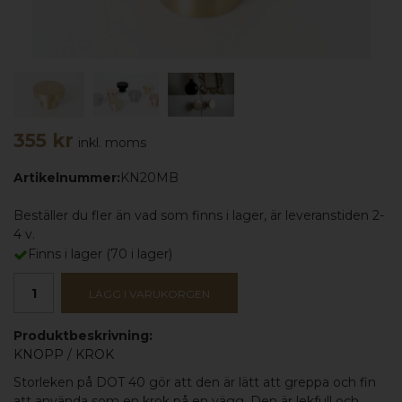
355 kr
inkl. moms
Artikelnummer:
KN20MB
Beställer du fler än vad som finns i lager, är leveranstiden 2-
4 v.
Finns i lager
(
70
i lager)
LÄGG I VARUKORGEN
Produktbeskrivning:
KNOPP
/
KROK
Storleken på DOT 40 gör att den är lätt att greppa och fin
att använda som en krok på en vägg. Den är lekfull och