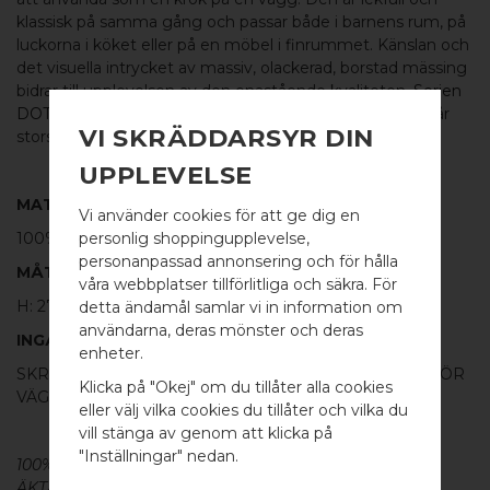
klassisk på samma gång och passar både i barnens rum, på
luckorna i köket eller på en möbel i finrummet. Känslan och
det visuella intrycket av massiv, olackerad, borstad mässing
bidrar till upplevelsen av den enastående kvaliteten.
Serien
DOT
designades av oss 2012 och har sedan dess varit vår
VI SKRÄDDARSYR DIN
storsäljare världen över.
UPPLEVELSE
MATERIAL
Vi använder cookies för att ge dig en
personlig shoppingupplevelse,
100%
BORSTAD MÄSSING
personanpassad annonsering och för hålla
MÅTT
våra webbplatser tillförlitliga och säkra. För
H: 27MM Ø: 40MM
detta ändamål samlar vi in information om
användarna, deras mönster och deras
INGÅR
WELCOME TO
enheter.
SKRUV FÖR LUCKA: M4 X 25MM - 1 ST / SKRUVSTIFT FÖR
BB SWEDEN HARDWARE
Klicka på "Okej" om du tillåter alla cookies
VÄGG: M4 X 40MM - 1 ST
eller välj vilka cookies du tillåter och vilka du
Välj land / Choose country
vill stänga av genom att klicka på
"Inställningar" nedan.
100% ÄKTA METALL - Alla våra beslag är tillverkade av
ÄKTA massiv mässing, koppar, rostfritt stål