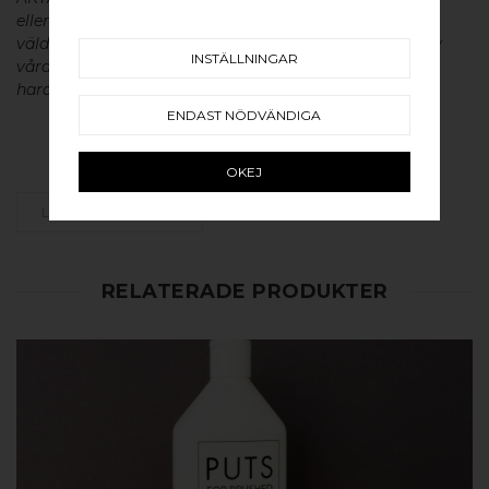
eller aluminium utan ytbehandling, vilket ger dem en
väldigt lång livslängd och vacker patina. För skötsel av
INSTÄLLNINGAR
våra produkter läs mer
här
. Design av BB Sweden
hardware.
ENDAST NÖDVÄNDIGA
Made in Sweden
OKEJ
LÄGG SOM FAVORIT
RELATERADE PRODUKTER
KÖP