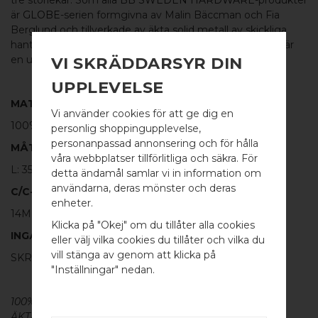
tre storlekar. Som alla
BB SWEDEN HARDWARE
-produkter
är
GLOBE
-serien formgivna av Malin Bäccman och Fia
Berglund och tillverkade av äkta solid metall av skickliga
hantverkare och håller därmed högsta kvalitet. GLOBE är
en underbar knopp t.ex. till lådor och luckor på möbler.
VI SKRÄDDARSYR DIN
UPPLEVELSE
MATERIAL:
Vi använder cookies för att ge dig en
100% POLERAT ROSTFRITT STÅL
personlig shoppingupplevelse,
personanpassad annonsering och för hålla
MÅTT
våra webbplatser tillförlitliga och säkra. För
L: 35MM H: 31MM TJ: 6MM
detta ändamål samlar vi in information om
användarna, deras mönster och deras
C/C-MÅTT
WELCOME TO
enheter.
14MM
BB SWEDEN HARDWARE
Klicka på "Okej" om du tillåter alla cookies
INGÅR
eller välj vilka cookies du tillåter och vilka du
Välj land / Choose country
vill stänga av genom att klicka på
SKRUV FÖR LUCKA: M4 X 25MM - 2 ST
"Inställningar" nedan.
100% ÄKTA METALL - Alla våra beslag är tillverkade av
ÄKTA massiv mässing, koppar, rostfritt stål