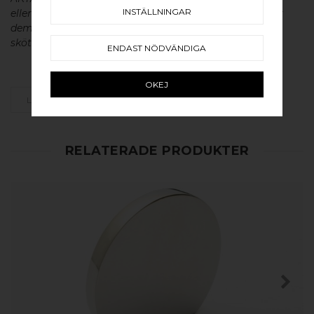
INSTÄLLNINGAR
eller aluminium utan metallisk ytbehandling, vilket ger
dem en väldigt lång livslängd och vacker patina. För
skötsel av våra produkter läs mer
här
.
ENDAST NÖDVÄNDIGA
OKEJ
LÄGG SOM FAVORIT
RELATERADE PRODUKTER
KÖP