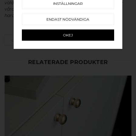
väldigt lång livslängd och vacker patina. För skötsel av
INSTÄLLNINGAR
våra produkter läs mer
här
. Design av BB Sweden
hardware.
ENDAST NÖDVÄNDIGA
OKEJ
LÄGG SOM FAVORIT
RELATERADE PRODUKTER
KÖP