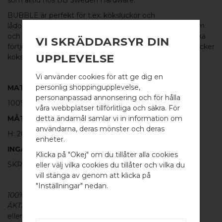
BUBBLE är perfekt för t.ex. köksluckor och
lådor, garderobsdörrar och byrålådor. BUBBLE är en varm
och härlig detalj i alla utrymmen och kommer att vara lika
VI SKRÄDDARSYR DIN
förtjusande i ett sovrum, ett elegant badrum eller en vacker
UPPLEVELSE
köksinredning.
Vi använder cookies för att ge dig en
personlig shoppingupplevelse,
MATERIAL
personanpassad annonsering och för hålla
100%
POLERAD MÄSSING
våra webbplatser tillförlitliga och säkra. För
MÅTT
detta ändamål samlar vi in information om
användarna, deras mönster och deras
H: 20MM Ø: 20MM
WELCOME TO
enheter.
INGÅR
BB SWEDEN HARDWARE
Klicka på "Okej" om du tillåter alla cookies
SKRUV FÖR LUCKA: M4 X 25MM - 1 ST
eller välj vilka cookies du tillåter och vilka du
Välj land / Choose country
vill stänga av genom att klicka på
"Inställningar" nedan.
100% ÄKTA METALL - Alla våra beslag är tillverkade av
ÄKTA massiv mässing, koppar, rostfritt stål
eller aluminium utan ytbehandling, vilket ger dem en