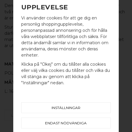
UPPLEVELSE
Denna underbara skulptur, STURE är sammanlindade av
två ringar. Det solida materialet ger en gedigen känsla och
Vi använder cookies för att ge dig en
är en vacker dekoration i hemmet.
personlig shoppingupplevelse,
Sture består av rörliga delar och
personanpassad annonsering och för hålla
därför förekommer friktionsrepor samt ojämnheter i
våra webbplatser tillförlitliga och säkra. För
materialet som gör att ytskiktet inte är perfekt. Materialet
detta ändamål samlar vi in information om
är utan lack eller annan ytbehandling.
användarna, deras mönster och deras
WELCOME TO
enheter.
BB SWEDEN HARDWARE
MATERIAL
Klicka på "Okej" om du tillåter alla cookies
eller välj vilka cookies du tillåter och vilka du
POLERAD MÄSSING
Välj land / Choose country
vill stänga av genom att klicka på
MÅTT
"Inställningar" nedan.
L: 160MM B: 120MM H: 90MM
INSTÄLLNINGAR
LÄGG SOM FAVORIT
ENDAST NÖDVÄNDIGA