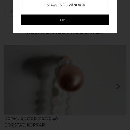
ENDAST NÖDVÄNDIGA
LÄGG SOM FAVORIT
OKEJ
RELATERADE PRODUKTER
KÖP
KROK / KNOPP DROP 40
BORSTAD KOPPAR