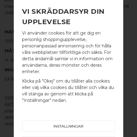
kombinera både
knopp
och krok från DROP men också
med handtag i samma
borstade koppar
från
BB SWEDEN
VI SKRÄDDARSYR DIN
HARDWARE
s övriga kollektion.
UPPLEVELSE
MATERIAL
Vi använder cookies för att ge dig en
personlig shoppingupplevelse,
100% BORSTAD KOPPAR
personanpassad annonsering och för hålla
MÅTT
våra webbplatser tillförlitliga och säkra. För
detta ändamål samlar vi in information om
H: 64MM Ø: 32MM
användarna, deras mönster och deras
WELCOME TO
INGÅR
enheter.
BB SWEDEN HARDWARE
SKRUVSTIFT FÖR VÄGG: M4 X 40 MM - 1 ST
Klicka på "Okej" om du tillåter alla cookies
eller välj vilka cookies du tillåter och vilka du
Välj land / Choose country
vill stänga av genom att klicka på
100% ÄKTA METALL - Alla våra beslag är tillverkade av
"Inställningar" nedan.
ÄKTA massiv mässing, koppar, rostfritt stål
eller aluminium utan metallisk ytbehandling, vilket ger
dem en väldigt lång livslängd och vacker patina. För
skötsel av våra produkter läs mer
här
.
INSTÄLLNINGAR