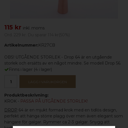
115 kr
inkl. moms
Ord.
229 kr
. Du sparar
114 kr
(
50
%)
Artikelnummer:
KR27CB
OBS! UTGÅENDE STORLEK - Drop 64 är en utgående
storlek och ersätts av en något mindre. Se modell Drop 56.
Finns i lager
(
4
i lager)
LÄGG I VARUKORGEN
Produktbeskrivning:
KROK
-
PASSA PÅ UTGÅENDE STORLEK!
DROP
64 är en mjukt formad krok med en tidlös design,
perfekt att hänga större plagg över men även elegant som
hängare för galgar. Rymmer ca 2-3 galgar. Snygg att