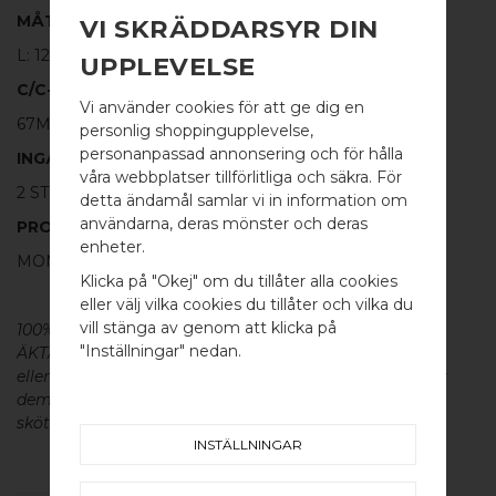
MÅTT
VI SKRÄDDARSYR DIN
L: 120MM H: 87MM TJ: 20MM
UPPLEVELSE
C/C-MÅTT
Vi använder cookies för att ge dig en
67MM
personlig shoppingupplevelse,
personanpassad annonsering och för hålla
INGÅR
våra webbplatser tillförlitliga och säkra. För
2 ST VÄGGFÄSTEN, SKRUV SAMT PLUGG
detta ändamål samlar vi in information om
användarna, deras mönster och deras
PRODUKTINFORMATION
WELCOME TO
enheter.
MONTERINGSANVISNING MEDFÖLJER
BB SWEDEN HARDWARE
Klicka på "Okej" om du tillåter alla cookies
eller välj vilka cookies du tillåter och vilka du
Välj land / Choose country
vill stänga av genom att klicka på
100% ÄKTA METALL - Alla våra beslag är tillverkade av
"Inställningar" nedan.
ÄKTA massiv mässing, koppar, rostfritt stål
eller aluminium utan metallisk ytbehandling, vilket ger
dem en väldigt lång livslängd och vacker patina. För
skötsel av våra produkter läs mer
här
.
INSTÄLLNINGAR