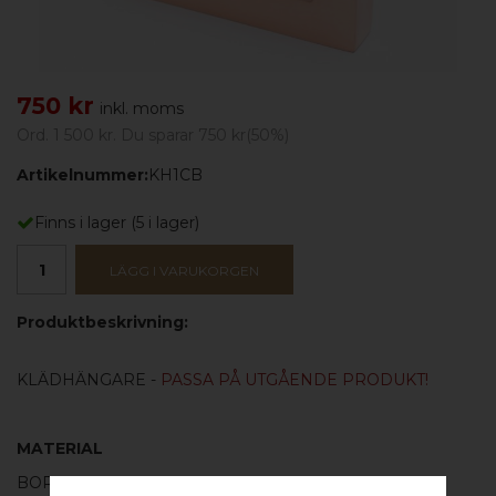
750 kr
inkl. moms
Ord.
1 500 kr
. Du sparar
750 kr
(
50
%)
Artikelnummer:
KH1CB
Finns i lager
(
5
i lager)
LÄGG I VARUKORGEN
Produktbeskrivning:
KLÄDHÄNGARE -
PASSA PÅ UTGÅENDE PRODUKT!
MATERIAL
BORSTAD KOPPAR