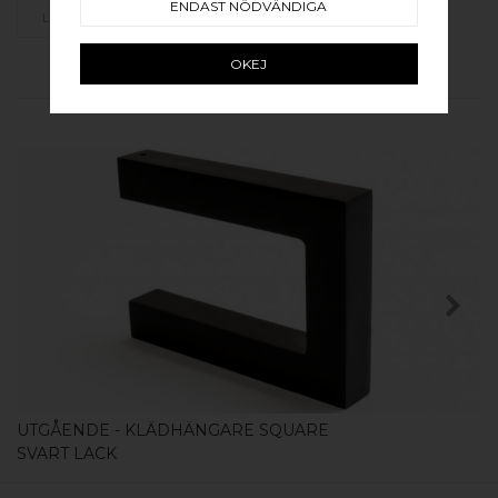
ENDAST NÖDVÄNDIGA
LÄGG SOM FAVORIT
OKEJ
RELATERADE PRODUKTER
KÖP
UTGÅENDE - KLÄDHÄNGARE SQUARE
SVART LACK