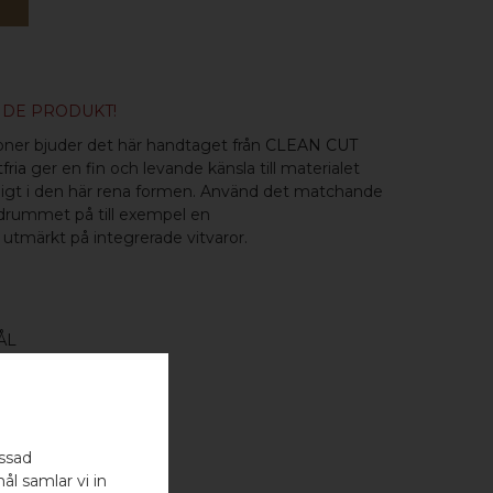
NDE PRODUKT!
tioner bjuder det här handtaget från
CLEAN CUT
fria
ger en fin och levande känsla till materialet
gt i den här rena formen. Använd det matchande
drummet på till exempel en
tmärkt på integrerade vitvaror.
ÅL
assad
ål samlar vi in