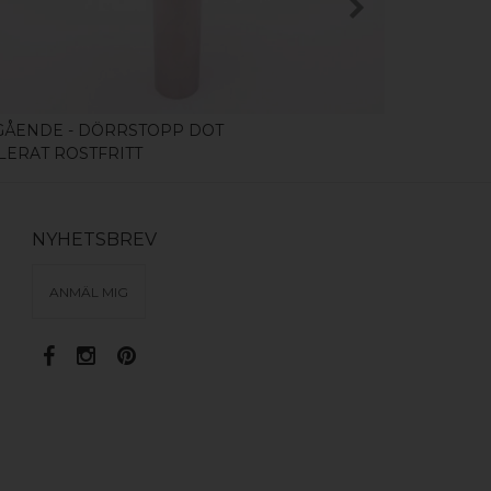
GÅENDE - DÖRRSTOPP DOT
UTGÅENDE 
LERAT ROSTFRITT
POLERAD 
NYHETSBREV
ANMÄL MIG