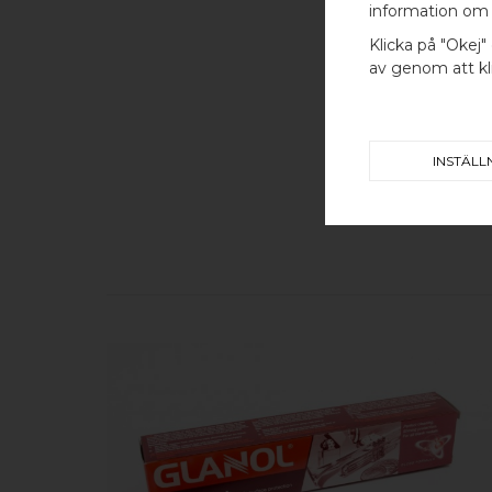
information om 
Klicka på "Okej" 
av genom att kli
INSTÄLL
KÖP