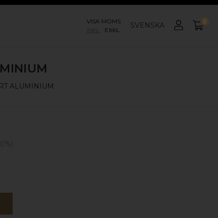
VISA MOMS
0
SVENSKA
INKL
EXKL
UMINIUM
RT ALUMINIUM
50
%)