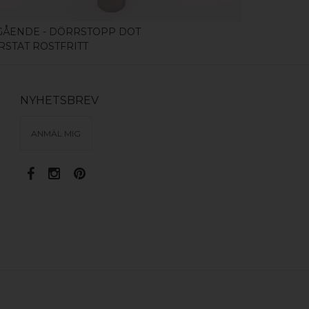
GÅENDE - DÖRRSTOPP DOT
UTGÅENDE 
RSTAT ROSTFRITT
POLISHED
NYHETSBREV
ANMÄL MIG