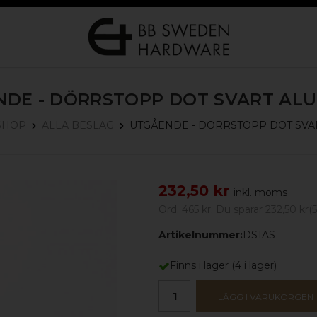
NDE - DÖRRSTOPP DOT
SVART AL
UTGÅENDE - DÖRRSTOPP DOT
SVA
SHOP
ALLA BESLAG
232,50 kr
inkl. moms
Ord.
465 kr
. Du sparar
232,50 kr
(
Artikelnummer:
DS1AS
Finns i lager
(
4
i lager)
LÄGG I VARUKORGEN