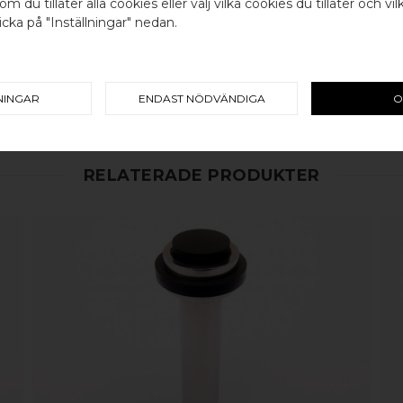
om du tillåter alla cookies eller välj vilka cookies du tillåter och vil
cka på "Inställningar" nedan.
Välj land / Choose country
100% ÄKTA METALL - Alla våra b
koppar, rostfritt stål eller alu
en väldigt lång livslängd och va
mer
här
.
NINGAR
ENDAST NÖDVÄNDIGA
O
RELATERADE PRODUKTER
KÖP