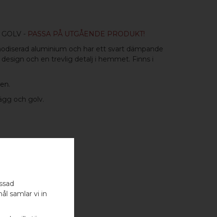
 GOLV -
PASSA PÅ UTGÅENDE PRODUKT!
rtanodiserad aluminium och har ett svart dämpande
esign och en trevlig detalj i hemmet. Finns i
ien
.
vägg och golv.
assad
ål samlar vi in
T