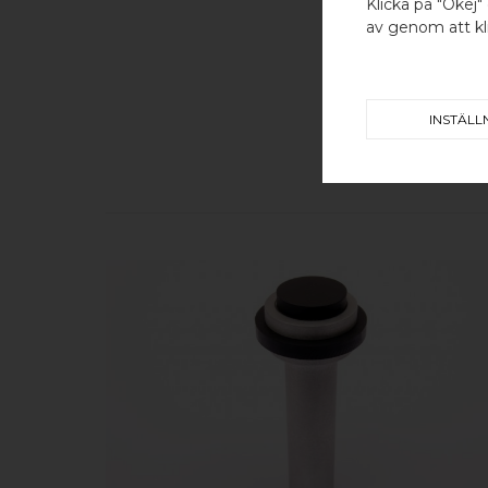
Klicka på "Okej" 
av genom att kli
INSTÄLL
KÖP