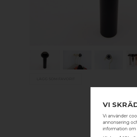
LÄGG SOM FAVORIT
VI SKRÄ
Vi använder coo
annonsering och 
information om 