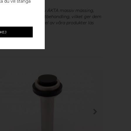
ka du vill stänga
eslag är tillverkade av ÄKTA massiv mässing,
minium utan metallisk ytbehandling, vilket ger dem
cker patina. För skötsel av våra produkter läs
KEJ
KÖP