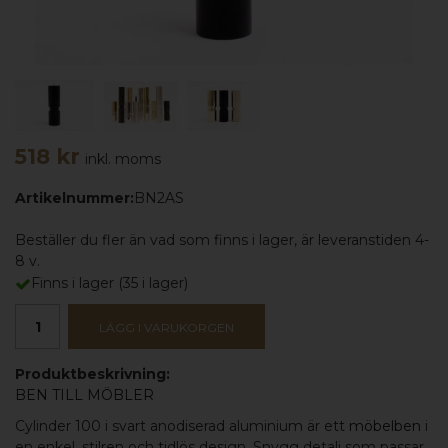
518 kr
inkl. moms
Artikelnummer:
BN2AS
Beställer du fler än vad som finns i lager, är leveranstiden 4-
8 v.
Finns i lager
(
35
i lager)
LÄGG I VARUKORGEN
Produktbeskrivning:
BEN TILL MÖBLER
Cylinder 100 i svart anodiserad aluminium är ett
möbelben
i
en enkel, stilren och tidlös design. Snygg detalj som passar