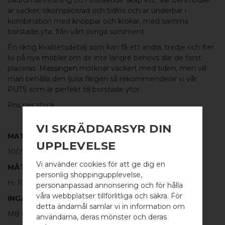
badrumsinredning och fristående skåp etc. Vår
benmodell
är vacker, okomplicerad och tidlös och är underbar i
kombination med
knoppar
och
krokar,
med samma
borstade yta, från vårt övriga sortiment.
En riktig kvalitetsdetalj som kan få ett andra, tredje och fler
liv på nya möbler om de inte längre behövs där de först
placeras.
Mässingen
mörknar vackert med tiden, men vill
man behålla den ljusa färgen så rekommenderar vi vår
PUTS
som är perfekt till borstade ytor.
Pris per styck.
VI SKRÄDDARSYR DIN
MATERIAL
UPPLEVELSE
100%
BORSTAD MÄSSING
Vi använder cookies för att ge dig en
MÅTT
personlig shoppingupplevelse,
H: 100MM Ø: 30MM
personanpassad annonsering och för hålla
våra webbplatser tillförlitliga och säkra. För
INGÅR
detta ändamål samlar vi in information om
M8 GÄNGSTÅNG - 1 ST
användarna, deras mönster och deras
WELCOME TO