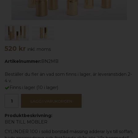
520 kr
inkl. moms
Artikelnummer:
BN2MB
Beställer du fler än vad som finns i lager, är leveranstiden 2-
4 v.
Finns i lager
(
10
i lager)
LÄGG I VARUKORGEN
Produktbeskrivning:
B
EN TILL MÖBLER
CYLINDER 100 i solid
borstad mässing
adderar lyx till soffan,