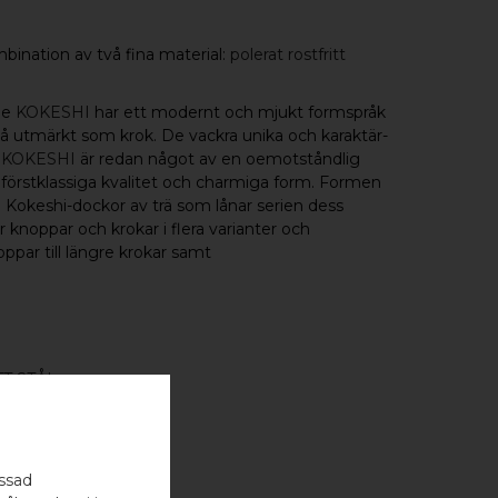
binatio
n
av två fina material:
polerat rostfritt
rie
KOKESHI
har ett modernt och mjukt formspråk
så utmärkt som krok. De vackra unika och karaktär-
i
KOKESHI
är redan något av en oemotståndlig
, förstklassiga kvalitet och charmiga form. Formen
ka Kokeshi-dockor av trä som lånar serien dess
 knoppar och krokar i flera varianter och
ppar till längre krokar samt
T STÅL
NG
assad