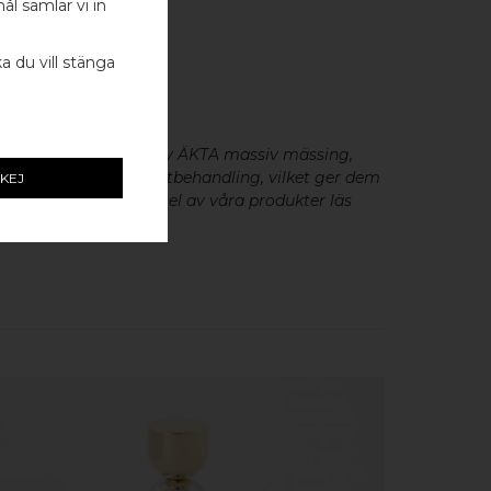
ål samlar vi in
- 1 ST
ka du vill stänga
0MM - 1 ST
eslag är tillverkade av ÄKTA massiv mässing,
minium utan metallisk ytbehandling, vilket ger dem
KEJ
cker patina. För skötsel av våra produkter läs