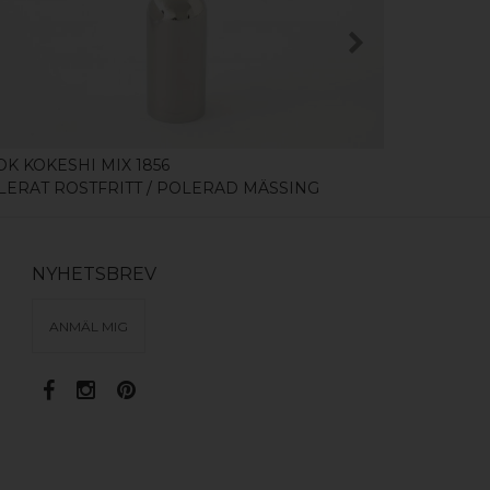
KÖP
OK KOKESHI MIX 1856
KNOPP KOK
LERAT ROSTFRITT / POLERAD MÄSSING
POLERAD 
NYHETSBREV
ANMÄL MIG