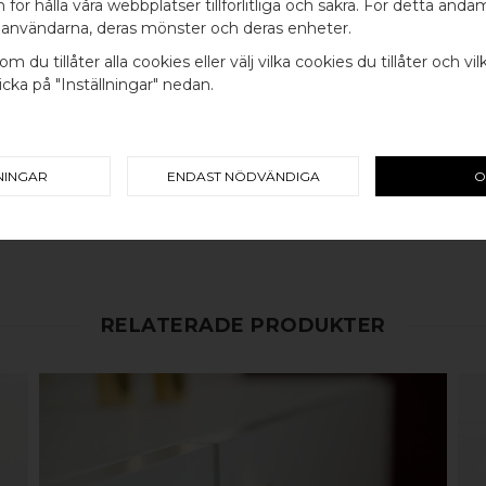
WELCOME TO
för hålla våra webbplatser tillförlitliga och säkra. För detta ändam
INGÅR
användarna, deras mönster och deras enheter.
BB SWEDEN HARDWARE
SKRUV FÖR LUCKA: M4 X 25MM 
om du tillåter alla cookies eller välj vilka cookies du tillåter och vil
cka på "Inställningar" nedan.
SKRUVSTIFT FÖR VÄGG: M4 X 4
Välj land / Choose country
100% ÄKTA METALL - Alla våra b
koppar, rostfritt stål eller alu
NINGAR
ENDAST NÖDVÄNDIGA
O
en väldigt lång livslängd och va
mer
här
.
RELATERADE PRODUKTER