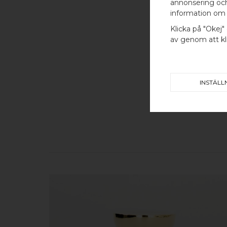
annonsering och 
information om 
Klicka på "Okej" 
av genom att kli
INSTÄLL