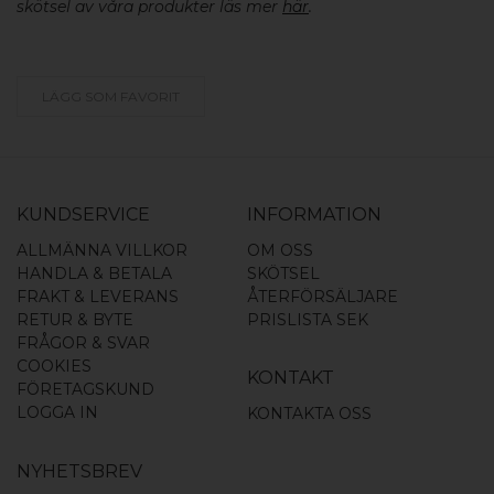
skötsel av våra produkter läs mer
här
.
LÄGG SOM FAVORIT
KUNDSERVICE
INFORMATION
ALLMÄNNA VILLKOR
OM OSS
HANDLA & BETALA
SKÖTSEL
FRAKT & LEVERANS
ÅTERFÖRSÄLJARE
RETUR & BYTE
PRISLISTA SEK
FRÅGOR & SVAR
COOKIES
KONTAKT
FÖRETAGSKUND
LOGGA IN
KONTAKTA OSS
NYHETSBREV