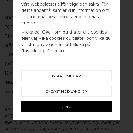
våra webbplatser tillförlitliga och säkra. För
detta ändamål samlar vi in information om
användarna, deras mönster och deras
MATERIAL
WELCOME TO
enheter.
FOT:
100% POLERAD MÄSSING
BB SWEDEN HARDWARE
Klicka på "Okej" om du tillåter alla cookies
PINNE:
100% POLERAT ROSTFRITT STÅL
eller välj vilka cookies du tillåter och vilka du
Välj land / Choose country
vill stänga av genom att klicka på
MÅTT
"Inställningar" nedan.
L: 80MM H: 30MM TJ: 8MM
C/C-MÅTT​
12MM
INSTÄLLNINGAR
INGÅR
SKRUV FÖR LUCKA: M4 X 25MM - 2 ST
ENDAST NÖDVÄNDIGA
OKEJ
100% ÄKTA METALL - Alla våra beslag är tillverkade av
ÄKTA massiv mässing, koppar, rostfritt stål
eller aluminium utan metallisk ytbehandling, vilket ger
dem en väldigt lång livslängd och vacker patina. För