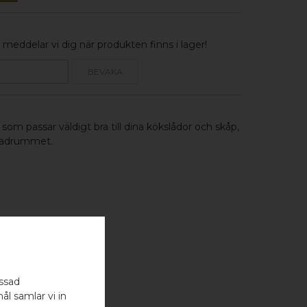
meddelar vi dig när produkten finns i lager!
BEVAKA
 som passar väldigt bra till dina kökslådor och skåp,
 badrummet.
assad
ål samlar vi in