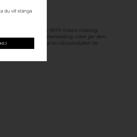
ka du vill stänga
- 2 ST
eslag är tillverkade av ÄKTA massiv mässing,
minium utan metallisk ytbehandling, vilket ger dem
cker patina. För skötsel av våra produkter läs
KEJ