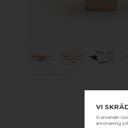
LÄGG SOM FAVORIT
VI SKRÄ
Vi använder coo
annonsering och 