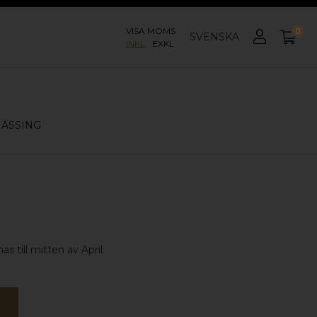
VISA MOMS
0
SVENSKA
INKL
EXKL
G
ÄSSING
s till mitten av April.