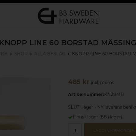
KNOPP LINE 60
BORSTAD MÄSSIN
KNOPP LINE 60
BORSTAD M
IDA
SHOP
ALLA BESLAG
485 kr
inkl. moms
Artikelnummer:
KN28MB
SLUT i lager - NY leverans beräkna
Finns i lager
(
88
i lager)
LÄGG I VARUKORGEN