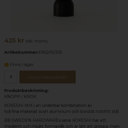
425 kr
inkl. moms
Artikelnummer:
KN52AS/RB
Finns i lager
LÄGG I VARUKORGEN
Produktbeskrivning:
KNOPP
/
KROK
KOKESHI MIX
i en underbar kombination av
två fina material:
svart aluminium
och
borstat rostfritt stål
.
BB SWEDEN HARDWARE
s serie
KOKESHI
har ett
modernt och mjukt formspråk och är lätt att greppa, men