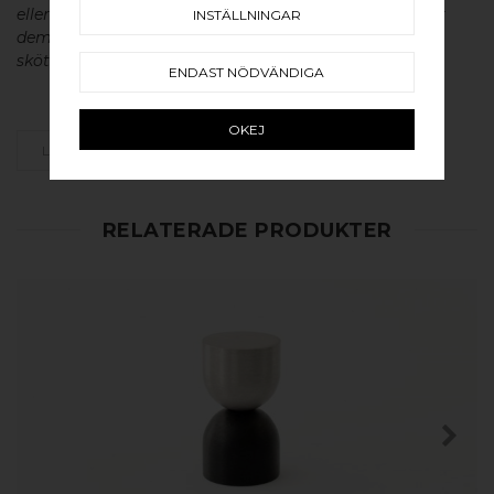
eller aluminium utan metallisk ytbehandling, vilket ger
INSTÄLLNINGAR
dem en väldigt lång livslängd och vacker patina. För
skötsel av våra produkter läs mer
här
.
ENDAST NÖDVÄNDIGA
OKEJ
LÄGG SOM FAVORIT
RELATERADE PRODUKTER
KÖP