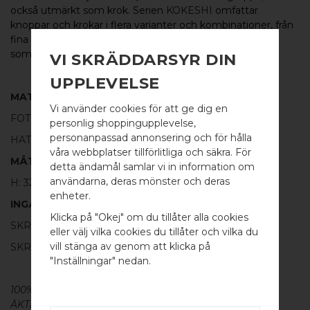
också utmärkt som krok. Serien
KOKESHI
omfattar
knoppar och krokar i flera varianter och kombinationer, från
fina små knoppar till längre krokar samt
som
glasdörrsknoppar.
VI SKRÄDDARSYR DIN
UPPLEVELSE
MATERIAL
Vi använder cookies för att ge dig en
FOT:
100% SVART ALUMINIUM
personlig shoppingupplevelse,
personanpassad annonsering och för hålla
HATT:
100% BORSTAT ROSTFRITT STÅL
våra webbplatser tillförlitliga och säkra. För
MÅTT
detta ändamål samlar vi in information om
användarna, deras mönster och deras
H: 32MM Ø: 30MM
WELCOME TO
enheter.
INGÅR
BB SWEDEN HARDWARE
Klicka på "Okej" om du tillåter alla cookies
SKRUV FÖR LUCKA: M4 X 25MM - 1 ST
eller välj vilka cookies du tillåter och vilka du
Välj land / Choose country
vill stänga av genom att klicka på
SKRUVSTIFT FÖR VÄGG: M4 X 40MM - 1 ST
"Inställningar" nedan.
100% ÄKTA METALL - Alla våra beslag är tillverkade av
ÄKTA massiv mässing, koppar, rostfritt stål