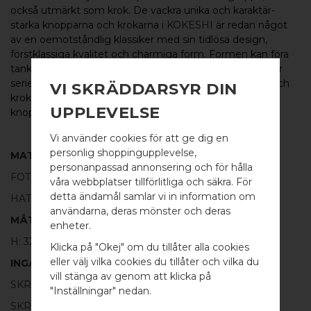
också utmärkt som krok. De vackra unika och karaktär-
starka knopparna och krokarna i
KOKESHI
är redan något
av en oemotståndlig klassiker med sin tidlösa design,
förstklassiga kvalitet och charmiga form. Formen kan föra
tankarna till de japanska Kokeshi-dockor av trä som lånar
serien dess namn. Serien
KOKESHI
omfattar knoppar och
VI SKRÄDDARSYR DIN
krokar i flera varianter och kombinationer, från fina små
UPPLEVELSE
knoppar till längre krokar samt som
glasdörrsknoppar.
Vi använder cookies för att ge dig en
personlig shoppingupplevelse,
MATERIAL
personanpassad annonsering och för hålla
FOT:
100% POLERAT ROSTFRITT STÅL
våra webbplatser tillförlitliga och säkra. För
detta ändamål samlar vi in information om
HATT:
100% SVART ALUMINIUM
användarna, deras mönster och deras
WELCOME TO
MÅTT
enheter.
BB SWEDEN HARDWARE
H: 32MM Ø: 30MM
Klicka på "Okej" om du tillåter alla cookies
eller välj vilka cookies du tillåter och vilka du
INGÅR
Välj land / Choose country
vill stänga av genom att klicka på
SKRUV FÖR LUCKA: M4 X 25MM - 1 ST
"Inställningar" nedan.
SKRUVSTIFT FÖR VÄGG: M4 X 40MM - 1 ST