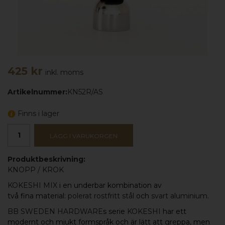
425 kr
inkl. moms
Artikelnummer:
KN52R/AS
Finns i lager
LÄGG I VARUKORGEN
Produktbeskrivning:
KNOPP
/
KROK
KOKESHI MIX
i en underbar kombination av
två fina material:
polerat rostfritt stål
och
svart aluminium
.
BB SWEDEN HARDWARE
s serie
KOKESHI
har ett
modernt och mjukt formspråk och är lätt att greppa, men