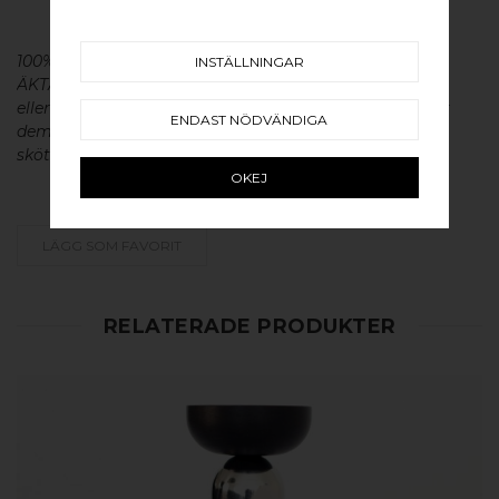
100% ÄKTA METALL - Alla våra beslag är tillverkade av
INSTÄLLNINGAR
ÄKTA massiv mässing, koppar, rostfritt stål
eller aluminium utan metallisk ytbehandling, vilket ger
ENDAST NÖDVÄNDIGA
dem en väldigt lång livslängd och vacker patina. För
skötsel av våra produkter läs mer
här
.
OKEJ
LÄGG SOM FAVORIT
RELATERADE PRODUKTER