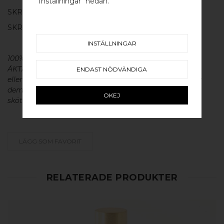
"Inställningar" nedan.
SKRUV FÖR LUCKA: M4 X 20MM - 1 ST
SKRUVSTIFT FÖR VÄGG: M4 X 40MM - 1 ST
INSTÄLLNINGAR
100% ÄKTA METALL - Alla våra beslag är tillverkade av
ÄKTA massiv mässing, koppar, rostfritt stål
ENDAST NÖDVÄNDIGA
eller aluminium utan metallisk ytbehandling, vilket ger
dem en väldigt lång livslängd och vacker patina. För
OKEJ
skötsel av våra produkter läs mer
här
.
LÄGG SOM FAVORIT
RELATERADE PRODUKTER