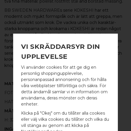
två fina material:
polerat rostfritt stål
and
borstad mässing
.
BB SWEDEN HARDWARE
s serie
KOKESHI
har ett
modernt och mjukt formspråk och är lätt att greppa, men
också utmärkt som krok. De vackra unika och karaktär-
starka knopparna och krokarna i
KOKESHI
är redan något
av en oemotståndlig klassiker med sin tidlösa design,
förstklassiga kvalitet och charmiga form. Formen kan föra
VI SKRÄDDARSYR DIN
tankarna till de japanska Kokeshi-dockor av trä som lånar
serien dess namn. Serien
KOKESHI
omfattar knoppar och
UPPLEVELSE
krokar i flera varianter och kombinationer, från fina små
knoppar till längre krokar samt som
glasdörrsknoppar.
Vi använder cookies för att ge dig en
personlig shoppingupplevelse,
personanpassad annonsering och för hålla
MATERIAL
våra webbplatser tillförlitliga och säkra. För
detta ändamål samlar vi in information om
FOT:
100% POLERAT ROSTFRITT STÅL
användarna, deras mönster och deras
WELCOME TO
HATT:
100% BORSTAD MÄSSING
enheter.
BB SWEDEN HARDWARE
MÅTT
Klicka på "Okej" om du tillåter alla cookies
eller välj vilka cookies du tillåter och vilka du
H: 32MM Ø: 18MM
Välj land / Choose country
vill stänga av genom att klicka på
INGÅR