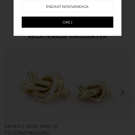
ENDAST NÖDVÄNDIGA
LÄGG SOM FAVORIT
OKEJ
RELATERADE PRODUKTER
KÖP
KNOPP / KROK KNOT 50
POLERAD MÄSSING