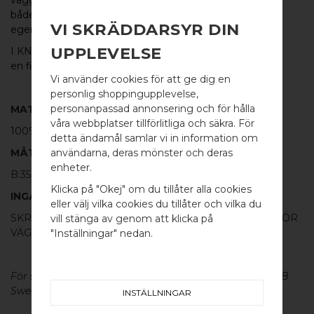
både underbartgreppvänlig och har utmärkta häng-
VI SKRÄDDARSYR DIN
egenskaper.
UPPLEVELSE
I
KNOT
-serien finns även ett fantastiskt
handtag
med
en fin knut på mitten.
Vi använder cookies för att ge dig en
personlig shoppingupplevelse,
personanpassad annonsering och för hålla
MATERIAL
våra webbplatser tillförlitliga och säkra. För
100% POLERAD MÄSSING
detta ändamål samlar vi in information om
MÅTT
användarna, deras mönster och deras
WELCOME TO
enheter.
B:35MM H:35MM
BB SWEDEN HARDWARE
Klicka på "Okej" om du tillåter alla cookies
INGÅR
eller välj vilka cookies du tillåter och vilka du
Välj land / Choose country
SKRUV FÖR LUCKA: M4 X 25MM - 1 ST / SKRUVSTIFT FÖR
vill stänga av genom att klicka på
VÄGG: M4 X 40MM - 1 ST
"Inställningar" nedan.
För skötsel av våra produkter läs mer
här
. Design by BB
Sweden Hardware
INSTÄLLNINGAR