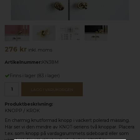
276 kr
inkl. moms
Artikelnummer:
KN38M
Finns i lager
(
83
i lager)
LÄGG I VARUKORGEN
Produktbeskrivning:
KNOPP
/
KROK
En charmig knutformad knopp i vackert polerad mässing.
Här ser vi den mindre av
KNOT-
seriens två knoppar. Placera
t.ex. som knopp på vardagsrummets sideboard eller som
väggkrok för ett stiligt intryck i hallen.
KNOT
är