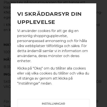
Placera t.ex. på sovrumsväggen för att hänga ett
klädesplagg eller piffa upp förvaringslådor i badrummet.
KNOT
är också både greppvänlig och har mycket bra häng-
VI SKRÄDDARSYR DIN
egenskaper.
UPPLEVELSE
I
KNOT
-serien finns även ett fantastiskt handtag
här
med
en knut på mitten.
Vi använder cookies för att ge dig en
personlig shoppingupplevelse,
personanpassad annonsering och för hålla
MATERIAL
våra webbplatser tillförlitliga och säkra. För
detta ändamål samlar vi in information om
100% BORSTAD MÄSSING
användarna, deras mönster och deras
WELCOME TO
MÅTT
enheter.
BB SWEDEN HARDWARE
B:35MM H:35MM
Klicka på "Okej" om du tillåter alla cookies
eller välj vilka cookies du tillåter och vilka du
INGÅR
Välj land / Choose country
vill stänga av genom att klicka på
SKRUV FÖR LUCKA: M4 X 25MM - 1 ST / SKRUVSTIFT FÖR
"Inställningar" nedan.
VÄGG: M4 X 40MM - 1 ST
För skötsel av våra produkter läs mer
här
. Design by BB
INSTÄLLNINGAR
Sweden Hardware