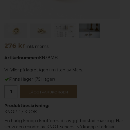
276 kr
inkl. moms
Artikelnummer:
KN38MB
Vi fyller på lagret igen i mitten av Mars.
Finns i lager
(
75
i lager)
LÄGG I VARUKORGEN
Produktbeskrivning:
KNOPP
/
KROK
En härlig knopp i knutformad snyggt borstad mässing. Här
ser vi den mindre av
KNOT-
seriens två knopp-storlekar.