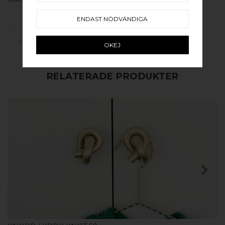
ENDAST NÖDVÄNDIGA
LÄGG SOM FAVORIT
OKEJ
RELATERADE PRODUKTER
KÖP