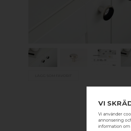
LÄGG SOM FAVORIT
VI SKRÄ
Vi använder coo
annonsering och 
information om 