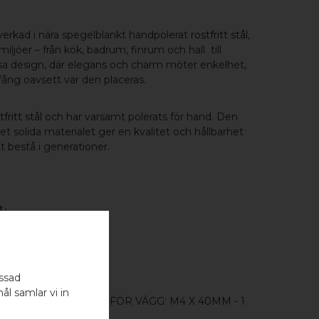
illverkad i nära spegelblankt handpolerat
rostfritt stål
,
iljöer – från kök, badrum, finrum och hall till
ösa design, där elegans och charm möter enkelhet,
kfång oavsett var den placeras.
tfritt stål
och har varsamt polerats för hand. Den
et solida materialet ger en kvalitet och hållbarhet
t bestå i generationer.
ÅL
assad
ål samlar vi in
- 1 ST / SKRUVSTIFT FÖR VÄGG: M4 X 40MM - 1