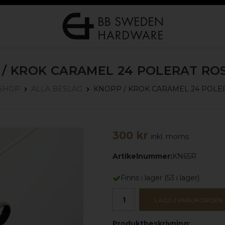
 / KROK CARAMEL 24
POLERAT ROS
KNOPP / KROK CARAMEL 24
POLER
SHOP
ALLA BESLAG
300 kr
inkl. moms
Artikelnummer:
KN65R
Finns i lager
(
53
i lager)
LÄGG I VARUKORGEN
Produktbeskrivning: