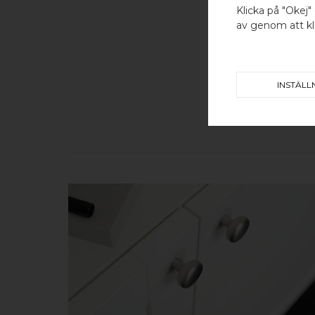
Klicka på "Okej" 
av genom att kli
INSTÄLL
KÖP