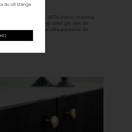
ka du vill stänga
eslag är tillverkade av ÄKTA massiv mässing,
minium utan ytbehandling, vilket ger dem en
r patina. För skötsel av våra produkter läs
 hardware.
KEJ
KÖP