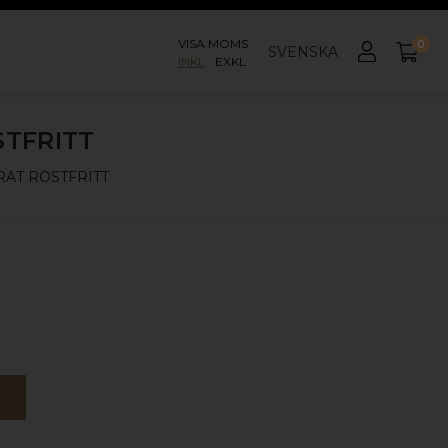
VISA MOMS
0
SVENSKA
INKL
EXKL
TFRITT
AT ROSTFRITT