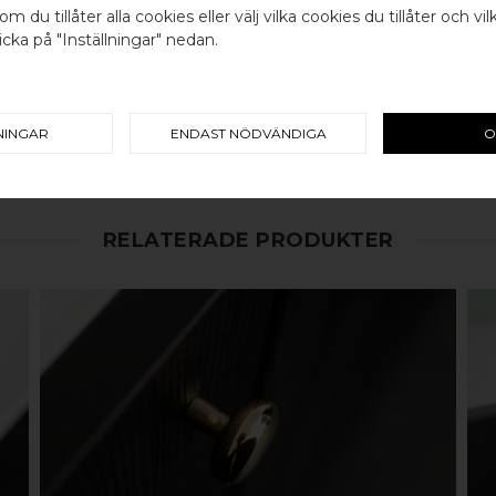
om du tillåter alla cookies eller välj vilka cookies du tillåter och vil
cka på "Inställningar" nedan.
Välj land / Choose country
100% ÄKTA METALL - Alla våra b
koppar, rostfritt stål eller alu
väldigt lång livslängd och vacke
mer
här
. Design av BB Sweden
NINGAR
ENDAST NÖDVÄNDIGA
O
RELATERADE PRODUKTER
KÖP