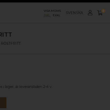
VISA MOMS
0
SVENSKA
INKL
EXKL
RITT
 ROSTFRITT
 i lager, är leveranstiden 2-4 v.