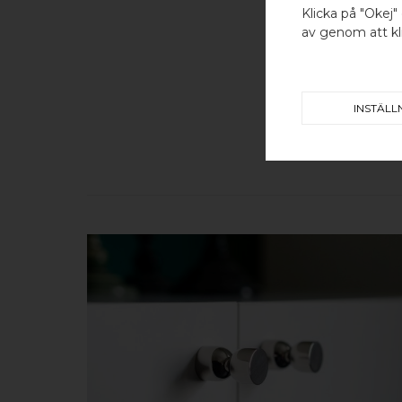
Klicka på "Okej" 
av genom att kli
INSTÄLL
KÖP