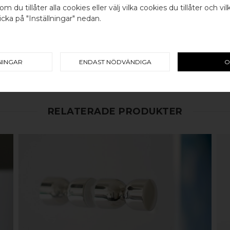
om du tillåter alla cookies eller välj vilka cookies du tillåter och vil
cka på "Inställningar" nedan.
Välj land / Choose country
100% ÄKTA METALL - Alla våra b
koppar, rostfritt stål eller alu
en väldigt lång livslängd och va
mer
här
.
NINGAR
ENDAST NÖDVÄNDIGA
O
RELATERADE PRODUKTER
KÖP