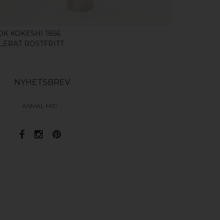
OK KOKESHI 1856
KNOPP KOK
LERAT ROSTFRITT
POLERAT R
NYHETSBREV
ANMÄL MIG