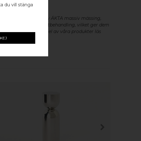
ka du vill stänga
eslag är tillverkade av ÄKTA massiv mässing,
minium utan metallisk ytbehandling, vilket ger dem
cker patina. För skötsel av våra produkter läs
KEJ
KÖP