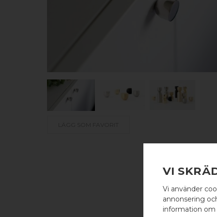
LÄGG SOM FAVORIT
VI SKRÄ
Vi använder coo
annonsering och 
information om 