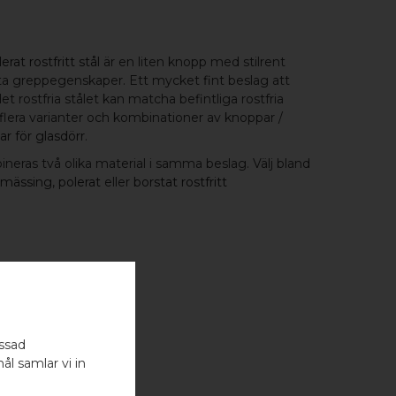
erat rostfritt stål
är en liten knopp med stilrent
a greppegenskaper. Ett mycket fint beslag att
t rostfria stålet kan matcha befintliga rostfria
flera varianter och kombinationer av knoppar /
r för glasdörr
.
neras två olika material i samma beslag. Välj bland
 mässing
,
polerat
eller
borstat rostfritt
ÅL
assad
ål samlar vi in
 - 1 ST