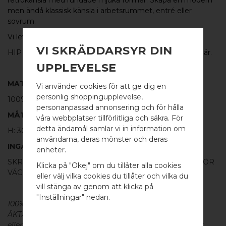
retrokänsla med
rundade mjuka former.
Skapa en modern
men ändå klassisk känsla i arbetsrummet, entré eller
sovrum.
Vi levererar
HIP
med skruv för både lucka och vägg.
VI SKRÄDDARSYR DIN
HIP
kan också köpas
som
dubbelsidig
glasdörrsknopp
här
.
UPPLEVELSE
MATERIAL
Vi använder cookies för att ge dig en
personlig shoppingupplevelse,
100% POLERAT ROSTFRITT STÅL
personanpassad annonsering och för hålla
MÅTT
våra webbplatser tillförlitliga och säkra. För
detta ändamål samlar vi in information om
H: 30MM Ø: 30MM
användarna, deras mönster och deras
WELCOME TO
INGÅR
enheter.
BB SWEDEN HARDWARE
SKRUV FÖR LUCKA: M4 X 25MM - 1 ST / SKRUVSTIFT FÖR
Klicka på "Okej" om du tillåter alla cookies
VÄGG: M4 X 40MM - 1 ST
eller välj vilka cookies du tillåter och vilka du
Välj land / Choose country
vill stänga av genom att klicka på
"Inställningar" nedan.
100% ÄKTA METALL - Alla våra beslag är tillverkade av
ÄKTA massiv mässing, koppar, rostfritt stål
eller aluminium utan metallisk ytbehandling, vilket ger