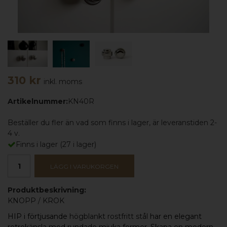
310 kr
inkl. moms
Artikelnummer:
KN40R
Beställer du fler än vad som finns i lager, är leveranstiden 2-
4 v.
Finns i lager
(
27
i lager)
LÄGG I VARUKORGEN
Produktbeskrivning:
KNOPP
/
KROK
HIP
i förtjusande
högblankt rostfritt stål
har en elegant