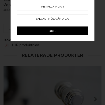
dem en väldigt lång livslängd och vacker patina. För
INSTÄLLNINGAR
skötsel av våra produkter läs mer
här
.
ENDAST NÖDVÄNDIGA
LÄGG SOM FAVORIT
OKEJ
Dokument:
HIP produktblad
RELATERADE PRODUKTER
KÖP