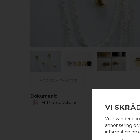
LÄGG SOM FAVORIT
Dokument:
HIP produktblad
VI SKRÄ
Vi använder coo
annonsering och 
information om 