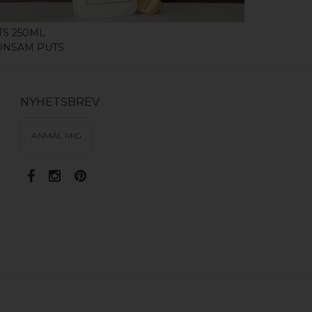
TS 250ML
KNOPP HIP
ONSAM PUTS
SVART ALU
NYHETSBREV
ANMÄL MIG