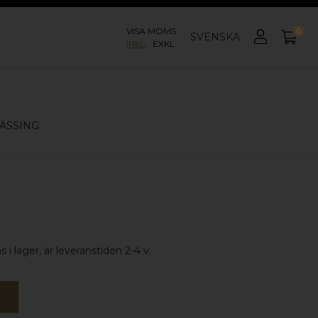
VISA MOMS
0
SVENSKA
INKL
EXKL
ÄSSING
 i lager, är leveranstiden 2-4 v.