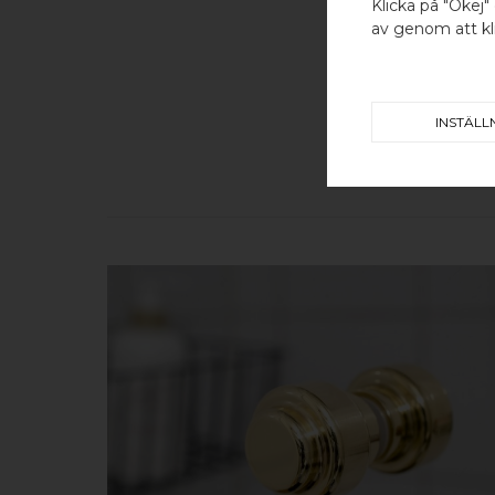
Klicka på "Okej" 
av genom att kli
INSTÄLL
KÖP