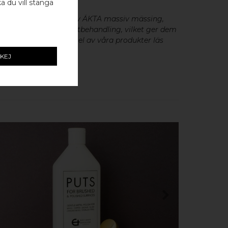
ka du vill stänga
eslag är tillverkade av ÄKTA massiv mässing,
minium utan metallisk ytbehandling, vilket ger dem
cker patina. För skötsel av våra produkter läs
KEJ
KÖP