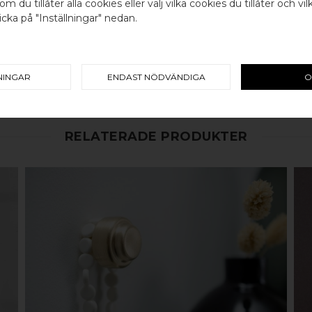
om du tillåter alla cookies eller välj vilka cookies du tillåter och vil
cka på "Inställningar" nedan.
Välj land / Choose country
100% ÄKTA METALL - Alla våra b
koppar, rostfritt stål eller alu
en väldigt lång livslängd och va
mer
här
.
NINGAR
ENDAST NÖDVÄNDIGA
O
RELATERADE PRODUKTER
KÖP