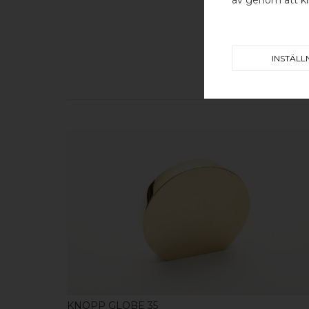
INSTÄLL
KÖP
KNOPP GLOBE 35