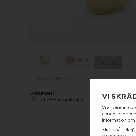
LÄGG SOM FAVORIT
Dokument:
VI SKRÄ
GLOBE produktblad
Vi använder coo
annonsering och 
information om 
Klicka på "Okej" 
av genom att kli