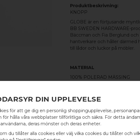
Produktbeskrivning:
KNOPP
GLOBE är en förtjusande myntlik
BB SWEDEN HARDWARE
-pro
Bäccman och Fia Berglund och til
hantverkare och håller därmed h
till lådor och luckor på möbler.
MATERIAL
100% POLERAD MÄSSING
MÅTT
L: 20MM H: 19MM TJ: 6MM
DDARSYR DIN UPPLEVELSE
INGÅR
kies för att ge dig en personlig shoppingupplevelse, personanp
SKRUV FÖR LUCKA: M4 X 25MM 
WELCOME TO
för hålla våra webbplatser tillförlitliga och säkra. För detta ändam
användarna, deras mönster och deras enheter.
BB SWEDEN HARDWARE
om du tillåter alla cookies eller välj vilka cookies du tillåter och vil
100% ÄKTA METALL - Alla våra b
cka på "Inställningar" nedan.