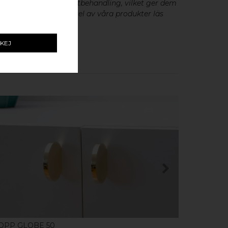
minium utan metallisk ytbehandling, vilket ger dem
cker patina. För skötsel av våra produkter läs
KEJ
KÖP
OPP GLOBE 50
GLANOL