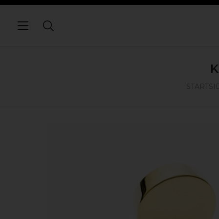
K
STARTSI