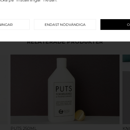
Välj land / Choose country
koppar, rostfritt stål eller alu
en väldigt lång livslängd och va
mer
här
.
NINGAR
ENDAST NÖDVÄNDIGA
O
RELATERADE PRODUKTER
KÖP
PUTS 250ML
KN