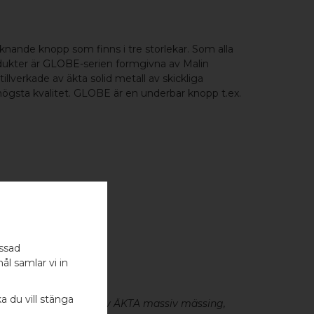
nande knopp som finns i tre storlekar. Som alla
dukter är
GLOBE
-serien formgivna av Malin
lverkade av äkta solid metall av skickliga
ögsta kvalitet. GLOBE är en underbar knopp t.ex.
assad
- 1 ST
ål samlar vi in
ka du vill stänga
eslag är tillverkade av ÄKTA massiv mässing,