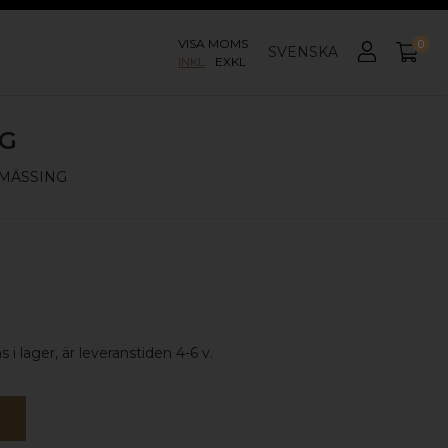
VISA MOMS
0
SVENSKA
INKL
EXKL
NG
MÄSSING
 i lager, är leveranstiden 4-6 v.