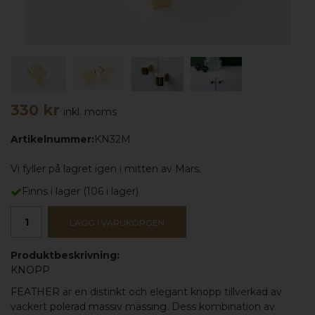
330 kr
inkl. moms
Artikelnummer:
KN32M
Vi fyller på lagret igen i mitten av Mars.
Finns i lager
(
106
i lager)
LÄGG I VARUKORGEN
Produktbeskrivning:
KNOPP
FEATHER
är en distinkt och elegant knopp tillverkad av
vackert
polerad massiv mässing
. Dess kombination av