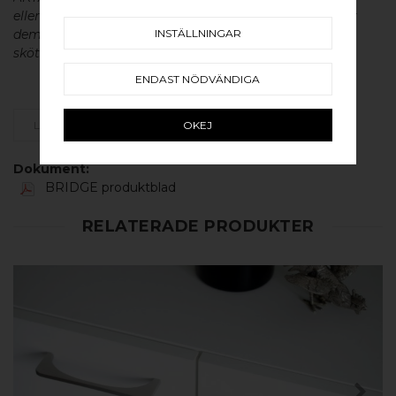
eller aluminium utan metallisk ytbehandling, vilket ger
INSTÄLLNINGAR
dem en väldigt lång livslängd och vacker patina. För
skötsel av våra produkter läs mer
här
.
ENDAST NÖDVÄNDIGA
OKEJ
LÄGG SOM FAVORIT
Dokument:
BRIDGE produktblad
RELATERADE PRODUKTER
KÖP