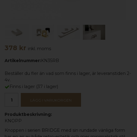
378 kr
inkl. moms
Artikelnummer:
KN35RB
Beställer du fler än vad som finns i lager, är leveranstiden 2-
4v.
Finns i lager
(
37
i lager)
LÄGG I VARUKORGEN
Produktbeskrivning:
KNOPP
Knoppen i
serien BRIDGE
med sin rundade vänliga form
har en air av både retro-estetik och mer minimalistisk stil.