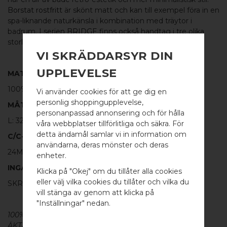
Borstat rostfritt
är skönt matt och kan till exempel föra in en
spa-liknande naturkänsla i kombination med träytor i
badrum. I
serien BRIDGE
finns också handtag i tre olika
storlekar att komplettera stilen med.
VI SKRÄDDARSYR DIN
UPPLEVELSE
MATERIAL
100%
BORSTAT ROSTFRITT STÅL
Vi använder cookies för att ge dig en
personlig shoppingupplevelse,
MÅTT
personanpassad annonsering och för hålla
L: 32MM H: 33MM TJ: 6MM
våra webbplatser tillförlitliga och säkra. För
detta ändamål samlar vi in information om
C/C-MÅTT
användarna, deras mönster och deras
WELCOME TO
24MM
enheter.
BB SWEDEN HARDWARE
INGÅR
Klicka på "Okej" om du tillåter alla cookies
eller välj vilka cookies du tillåter och vilka du
SKRUV FÖR LUCKA: M4 X 25MM - 2 ST
Välj land / Choose country
vill stänga av genom att klicka på
"Inställningar" nedan.
100% ÄKTA METALL - Alla våra beslag är tillverkade av
ÄKTA massiv mässing, koppar, rostfritt stål