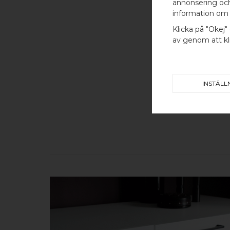
annonsering och 
information om 
Klicka på "Okej" 
av genom att kli
INSTÄLL