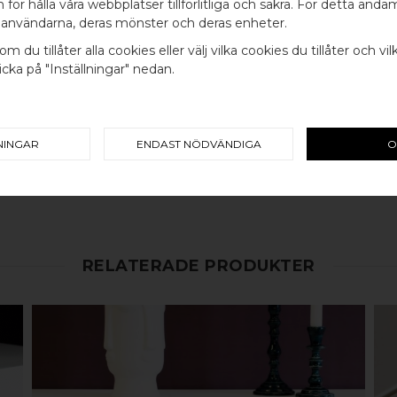
WELCOME TO
för hålla våra webbplatser tillförlitliga och säkra. För detta ändam
320MM
användarna, deras mönster och deras enheter.
BB SWEDEN HARDWARE
INGÅR
om du tillåter alla cookies eller välj vilka cookies du tillåter och vil
cka på "Inställningar" nedan.
SKRUV FÖR LUCKA: M4 X 25MM 
Välj land / Choose country
100% ÄKTA METALL - Alla våra b
koppar, rostfritt stål eller alu
NINGAR
ENDAST NÖDVÄNDIGA
O
en väldigt lång livslängd och va
mer
här
. Svenskt hantverk av h
RELATERADE PRODUKTER