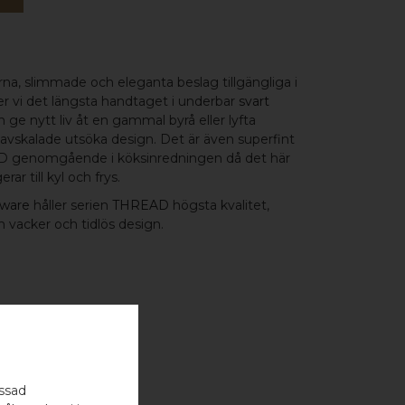
a, slimmade och eleganta beslag tillgängliga i
ser vi det längsta handtaget i underbar
svart
 ge nytt liv åt en gammal byrå eller lyfta
vskalade utsöka design. Det är även superfint
D genomgående i köksinredningen då det här
ar till kyl och frys.
ware
håller serien
THREAD
högsta kvalitet,
en vacker och tidlös design.
assad