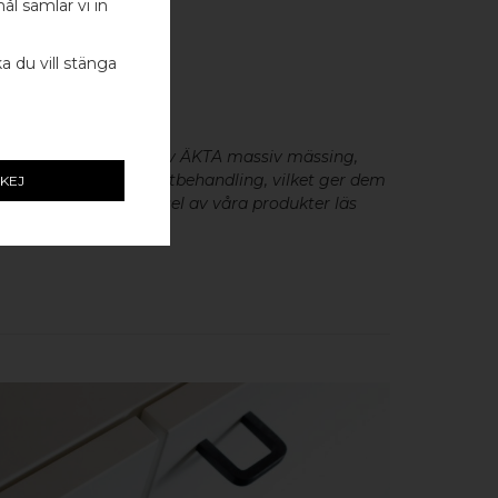
ål samlar vi in
ka du vill stänga
- 2 ST
eslag är tillverkade av ÄKTA massiv mässing,
minium utan metallisk ytbehandling, vilket ger dem
KEJ
cker patina. För skötsel av våra produkter läs
ögsta kvalité.