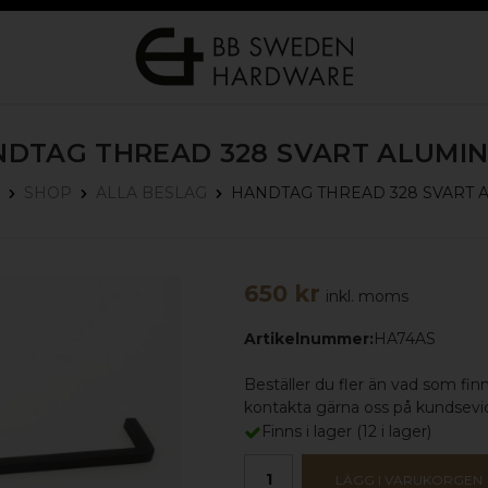
NDTAG THREAD 328
SVART ALUMI
HANDTAG THREAD 328
SVART 
SHOP
ALLA BESLAG
650 kr
inkl. moms
Artikelnummer:
HA74AS
Beställer du fler än vad som finns
kontakta gärna oss på kundse
Finns i lager
(
12
i lager)
LÄGG I VARUKORGEN