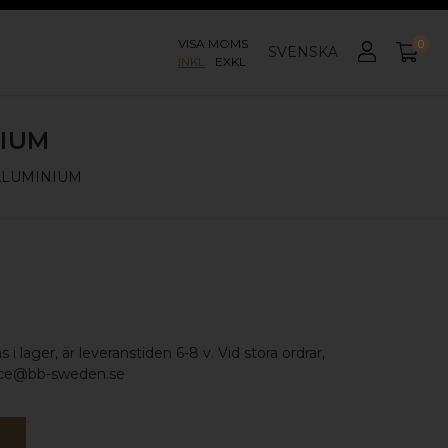
VISA MOMS
0
SVENSKA
INKL
EXKL
NIUM
ALUMINIUM
 i lager, är leveranstiden 6-8 v. Vid stora ordrar,
vice@bb-sweden.se