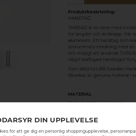
Produktbeskrivning:
HANDTAG
THREAD
är en serie med modern
tre längder och
en knopp
. Här 
aluminium
. Ett handtag som kan
sovrummets inredning med sin a
och möjligt att använda THREA
något kraftigare handtaget funger
Som alltid hos
BB Sweden Hard
tillverkat av genuina material i 
MATERIAL
100% SVART ALUMINIUM
MÅTT
DDARSYR DIN UPPLEVELSE
L: 328MM H: 38MM TJ: 8MM
kies för att ge dig en personlig shoppingupplevelse, personanp
C/C-MÅTT