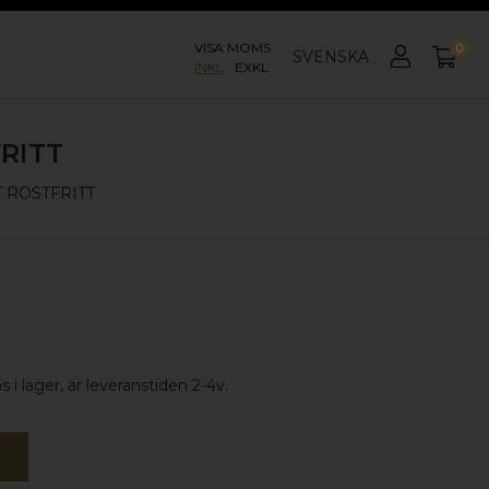
VISA MOMS
0
SVENSKA
INKL
EXKL
RITT
 ROSTFRITT
 i lager, är leveranstiden 2-4v.