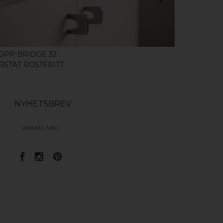
OPP BRIDGE 32
HANDTAG B
RSTAT ROSTFRITT
BORSTAD 
NYHETSBREV
ANMÄL MIG