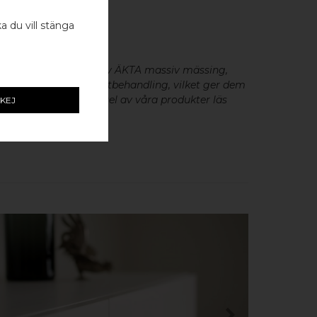
ka du vill stänga
- 2 ST
beslag
är tillverkade av ÄKTA massiv mässing,
minium utan metallisk ytbehandling, vilket ger dem
cker patina. För skötsel av våra produkter läs
KEJ
KÖP