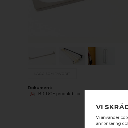
LÄGG SOM FAVORIT
Dokument:
BRIDGE produktblad
VI SKRÄ
Vi använder coo
annonsering och 