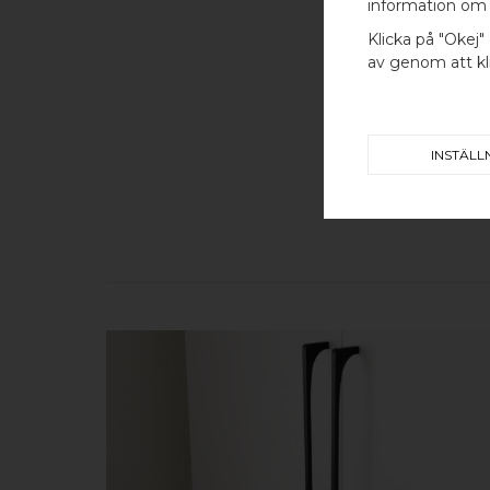
information om 
Klicka på "Okej" 
av genom att kli
INSTÄLL
KÖP