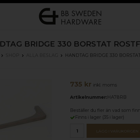
DTAG BRIDGE 330
BORSTAT ROSTF
HANDTAG BRIDGE 330
BORSTAT
SHOP
ALLA BESLAG
735 kr
inkl. moms
Artikelnummer:
HA78RB
Beställer du fler än vad som finns
Finns i lager
(
35
i lager)
LÄGG I VARUKORGEN