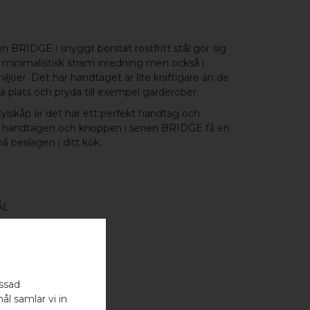
ien BRIDGE
i snyggt
borstat rostfritt stål
gör sig
r minimalistisk stram inredning men också i
ljöer. Det här handtaget är lite kraftigare än de
ta plats och pryda till exempel garderober.
kylskåp är det här ett perfekt handtag och
re handtagen och
knoppen
i
serien BRIDGE
få en
 beslagen i ditt kök.
ÅL
assad
ål samlar vi in