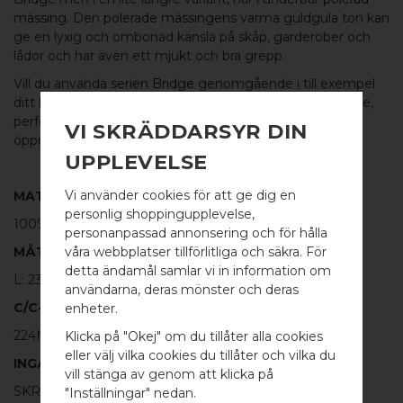
mässing
. Den
polerade mässingens
varma guldgula ton kan
ge en lyxig och ombonad känsla på skåp, garderober och
lådor och har även ett mjukt och bra grepp.
Vill du använda
serien Bridge
genomgående i till exempel
ditt kök så har vi
ett lite kraftigare handtag
i samma serie,
perfekt till kyl och frys där lite mer kraft kan behövas vid
VI SKRÄDDARSYR DIN
öppning.
UPPLEVELSE
Vi använder cookies för att ge dig en
MATERIAL
personlig shoppingupplevelse,
100%
POLERAD MÄSSING
personanpassad annonsering och för hålla
våra webbplatser tillförlitliga och säkra. För
MÅTT
detta ändamål samlar vi in information om
L: 232MM H: 33MM TJ: 6MM
användarna, deras mönster och deras
WELCOME TO
C/C-MÅTT
enheter.
BB SWEDEN HARDWARE
224MM
Klicka på "Okej" om du tillåter alla cookies
eller välj vilka cookies du tillåter och vilka du
INGÅR
Välj land / Choose country
vill stänga av genom att klicka på
SKRUV FÖR LUCKA: M4 X 25MM - 2 ST
"Inställningar" nedan.