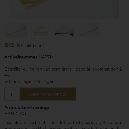
615 kr
inkl. moms
Artikelnummer:
HA77M
Beställer du fler än vad som finns i lager, är leveranstiden 2-
4v.
Finns i lager
(
29
i lager)
LÄGG I VARUKORGEN
Produktbeskrivning:
HANDTAG
Lika elegant och nätt som det kortaste handtaget i
serien
Bridge
men i en lite längre variant, här i underbar
polerad