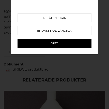
100% ÄKTA METALL - Alla våra beslag är tillverkade av
ÄKTA massiv mässing, koppar, rostfritt stål
INSTÄLLNINGAR
eller aluminium utan metallisk ytbehandling, vilket ger
dem en väldigt lång livslängd och vacker patina. För
ENDAST NÖDVÄNDIGA
skötsel av våra produkter läs mer
här
.
OKEJ
LÄGG SOM FAVORIT
Dokument:
BRIDGE produktblad
RELATERADE PRODUKTER