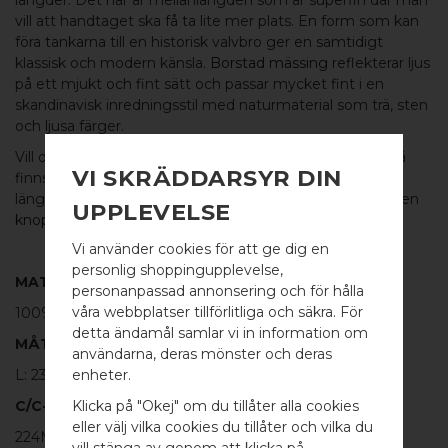
längder. Det här är mellanlängden som är superfin där man
vill att handtaget ska få ta lite mer plats. En form som kan
föra tankarna till en historisk valvbro ger en samtidigt
klassisk och modern känsla.
Borstad mässing
reflekterar ljus
på ett mjukt och fint sätt och passar mycket fint i en
skandinavisk inredningsstil med naturmaterial som trä, sten
och ljusa färger.
Vill du använda
serien BRIDGE
genomgående till kök så
VI SKRÄDDARSYR DIN
finns det ett lite kraftigare handtag i samma serie, det
längsta, perfekt till kyl och frys. Det finns också en fin liten
UPPLEVELSE
knopp
att matcha med.
Vi använder cookies för att ge dig en
personlig shoppingupplevelse,
MATERIAL
personanpassad annonsering och för hålla
våra webbplatser tillförlitliga och säkra. För
100%
BORSTAD MÄSSING
detta ändamål samlar vi in information om
MÅTT
användarna, deras mönster och deras
WELCOME TO
L: 232MM H: 33MM TJ: 6MM
enheter.
BB SWEDEN HARDWARE
C/C-MÅTT
Klicka på "Okej" om du tillåter alla cookies
eller välj vilka cookies du tillåter och vilka du
224MM
Välj land / Choose country