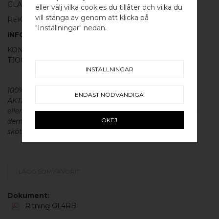
GLASDÖRR SOM ÄR MAX 10MM TJOCK
eller välj vilka cookies du tillåter och vilka du
Välj land / Choose country
vill stänga av genom att klicka på
REKOMMENDERAT HÅL I GLASET ÄR 8 - 12MM
"Inställningar" nedan.
INFORMATION
KONTAKTA OSS OM LÄNGRE GÄNGSTÅNG FÖR
TJOCKARE GLAS ELLER TRÄDÖRR BEHÖVS.
INSTÄLLNINGAR
100% ÄKTA METALL - Alla våra beslag är tillverkade av
ENDAST NÖDVÄNDIGA
ÄKTA massiv mässing, koppar, rostfritt stål
eller aluminium utan metallisk ytbehandling, vilket ger
OKEJ
dem en väldigt lång livslängd och vacker patina. För
skötsel av våra produkter läs mer
här
.
LÄGG SOM FAVORIT
Dokument:
Ritning GL4RB